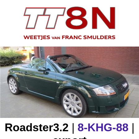
Roadster
3.2
|
8-KHG-88
|