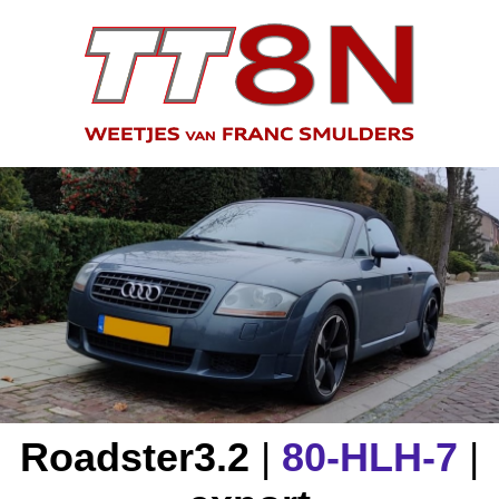
Roadster
3.2
|
80-HLH-7
|