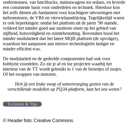
ondersteunen, van hatchbacks, stationwagens tot sedans, en leverde
een consistente basis voor onderdelen en techniek. Hierdoor kon
het zelfs dienen als fundament voor krachtigere uitvoeringen met
turbomotoren, de VR6 en vierwielaandrijving. Tegelijkertijd waren
er ook beperkingen: omdat het platform uit de jaren ’90 stamde,
voldeed het minder goed aan moderne eisen op het gebied van
stijfheid, botsveiligheid en ruimtebenutting. Bovendien bood het
minder modulariteit dan het latere MQB platform (de opvolger),
waardoor het aanpassen aan nieuwe technologieën lastiger en
minder efficiënt was.
De modulariteit en de gedeelde componenten had ook voor
hobbyist voordelen. Zo zie je af en toe projecten waarbij het
interieur van de TT wordt gebruikt in 1 van de broertjes of zusjes.
Of het swappen van motoren.
Heb jij een leuke swap of samenvoeging gezien van de
verschillende modellen op PQ34-platform, laat het ons weten?
Techniek & Tips
© Header foto: Creative Commons