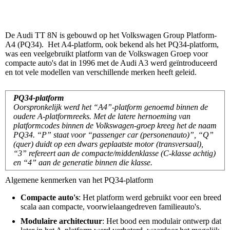
De Audi TT 8N is gebouwd op het Volkswagen Group Platform-
A4 (PQ34). Het A4-platform, ook bekend als het PQ34-platform,
was een veelgebruikt platform van de Volkswagen Groep voor
compacte auto's dat in 1996 met de Audi A3 werd geïntroduceerd
en tot vele modellen van verschillende merken heeft geleid.
PQ34-platform
Oorspronkelijk werd het “A4”-platform genoemd binnen de
oudere A-platformreeks. Met de latere hernoeming van
platformcodes binnen de Volkswagen-groep kreeg het de naam
PQ34. “P” staat voor “passenger car (personenauto)”, “Q”
(quer) duidt op een dwars geplaatste motor (transversaal),
“3” refereert aan de compacte/middenklasse (C-klasse achtig)
en “4” aan de generatie binnen die klasse.
Algemene kenmerken van het PQ34-platform
Compacte auto's
: Het platform werd gebruikt voor een breed
scala aan compacte, voorwielaangedreven familieauto's.
Modulaire architectuur
: Het bood een modulair ontwerp dat