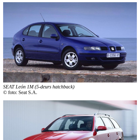
SEAT León 1M (5-deurs hatchback)
© foto: Seat S.A.