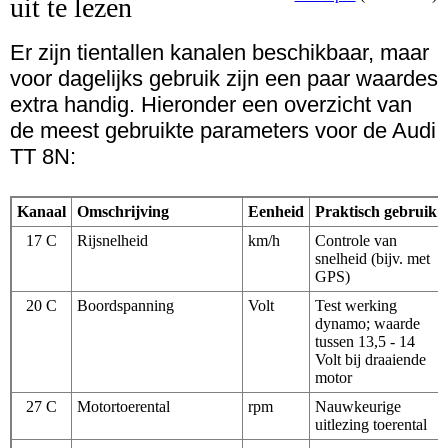
uit te lezen
Er zijn tientallen kanalen beschikbaar, maar
voor dagelijks gebruik zijn een paar waardes
extra handig. Hieronder een overzicht van
de meest gebruikte parameters voor de Audi
TT 8N:
Kanaal
Omschrijving
Eenheid
Praktisch gebruik
17 C
Rijsnelheid
km/h
Controle van
snelheid (bijv. met
GPS)
20 C
Boordspanning
Volt
Test werking
dynamo; waarde
tussen 13,5 - 14
Volt bij draaiende
motor
27 C
Motortoerental
rpm
Nauwkeurige
uitlezing toerental