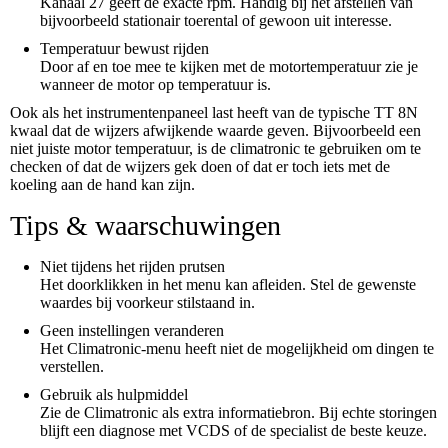
Kanaal 27 geeft de exacte rpm. Handig bij het afstellen van
bijvoorbeeld stationair toerental of gewoon uit interesse.
Temperatuur bewust rijden
Door af en toe mee te kijken met de motortemperatuur zie je
wanneer de motor op temperatuur is.
Ook als het instrumentenpaneel last heeft van de typische TT 8N
kwaal dat de wijzers afwijkende waarde geven. Bijvoorbeeld een
niet juiste motor temperatuur, is de climatronic te gebruiken om te
checken of dat de wijzers gek doen of dat er toch iets met de
koeling aan de hand kan zijn.
Tips & waarschuwingen
Niet tijdens het rijden prutsen
Het doorklikken in het menu kan afleiden. Stel de gewenste
waardes bij voorkeur stilstaand in.
Geen instellingen veranderen
Het Climatronic-menu heeft niet de mogelijkheid om dingen te
verstellen.
Gebruik als hulpmiddel
Zie de Climatronic als extra informatiebron. Bij echte storingen
blijft een diagnose met VCDS of de specialist de beste keuze.