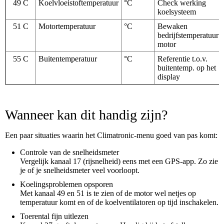
49 C
Koelvloeistoftemperatuur
°C
Check werking
koelsysteem
51 C
Motortemperatuur
°C
Bewaken
bedrijfstemperatuur
motor
55 C
Buitentemperatuur
°C
Referentie t.o.v.
buitentemp. op het
display
Wanneer kan dit handig zijn?
Een paar situaties waarin het Climatronic-menu goed van pas komt:
Controle van de snelheidsmeter
Vergelijk kanaal 17 (rijsnelheid) eens met een GPS-app. Zo zie
je of je snelheidsmeter veel voorloopt.
Koelingsproblemen opsporen
Met kanaal 49 en 51 is te zien of de motor wel netjes op
temperatuur komt en of de koelventilatoren op tijd inschakelen.
Toerental fijn uitlezen