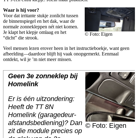
Waar is hij voor?
Voor dat irritante stukje zonlicht tussen
de binnenspiegel en het dak, waar de
normale zonnekleppen nét niet komen.
Je klapt het klepje omlaag en het
© Foto: Eigen
“dicht” die strook.
Veel mensen lezen erover heen in het instructieboekje, want geen
afbeelding—daardoor blijft hij vaak onopgemerkt. Eenmaal
ontdekt, wil je ’m niet meer missen.
Geen 3e zonneklep bij
Homelink
Er is één uitzondering:
Heeft de TT 8N
Homelink (garagedeur-
afstandsbediening)? Dan
© Foto: Eigen
zit die module precies op