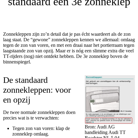
standaard een 3e zonneklep
Zonnekleppen zijn zo’n detail dat je pas écht waardeert als de zon
laag staat. De “gewone” zonnekleppen kennen we allemaal: omlaag
tegen de zon van voren, en met een draai naar het portierraam tegen
laagstaande zon van opzij. Maar er is nóg een slimme extra die veel
TT-rijders (nog) niet ontdekt hebben. De 3e zonneklep boven de
binnenspiegel.
De standaard
zonnekleppen: voor
en opzij
De twee normale zonnekleppen doen
precies wat is te verwachten:
Bron: Audi AG
Tegen zon van voren: klap de
handleiding Audi TT
zonneklep omlaag.
Roadster NL 5.04