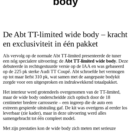
body
De Abt TT-limited wide body – kracht
en exclusiviteit in één pakket
Als vervolg op de normale Abt TT-limited presenteerde de tuner
een nóg specialere uitvoering: de
Abt TT-limited wide body
. Deze
debuteerde in rechtsgestuurde versie op de IAA en was gebaseerd
op de 225 pk sterke Audi TT Coupé. Abt schroefde het vermogen
op tot maar liefst 310 pk, wat samen met de aangepaste bodykit
zorgde voor een uitgesproken en indrukwekkend totaalpakket.
Het interieur werd grotendeels overgenomen van de TT-limited,
maar de wide body onderscheidde zich optisch door de 18
centimeter bredere carrosserie – een ingreep die de auto een
extreem gespierde uitstraling gaf. De kit was overigens al eerder los
leverbaar (zie kader), maar in deze uitvoering werd alles
samengebracht tot één compleet model.
Met zijn prestaties kon de wide body zich meten met serieuze