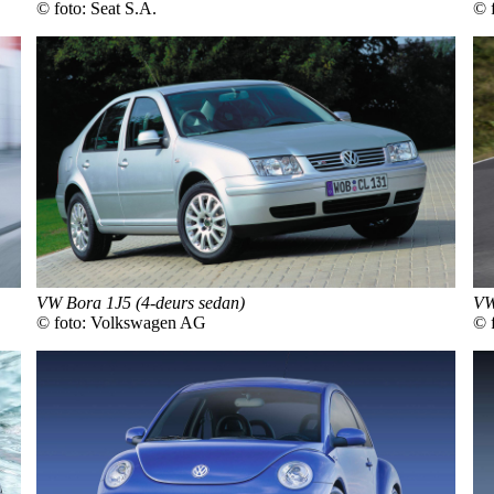
© 
© foto: Seat S.A.
VW
VW Bora 1J5 (4-deurs sedan)
© 
© foto: Volkswagen AG