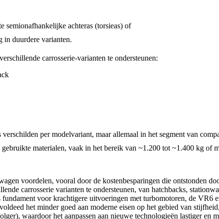
e semionafhankelijke achteras (torsieas) of
 in duurdere varianten.
erschillende carrosserie-varianten te ondersteunen:
ack
 verschilden per modelvariant, maar allemaal in het segment van compac
gebruikte materialen, vaak in het bereik van ~1.200 tot ~1.400 kg of me
gen voordelen, vooral door de kostenbesparingen die ontstonden doo
lende carrosserie varianten te ondersteunen, van hatchbacks, stationwag
s fundament voor krachtigere uitvoeringen met turbomotoren, de VR6 en
 voldeed het minder goed aan moderne eisen op het gebied van stijfheid
olger), waardoor het aanpassen aan nieuwe technologieën lastiger en mi