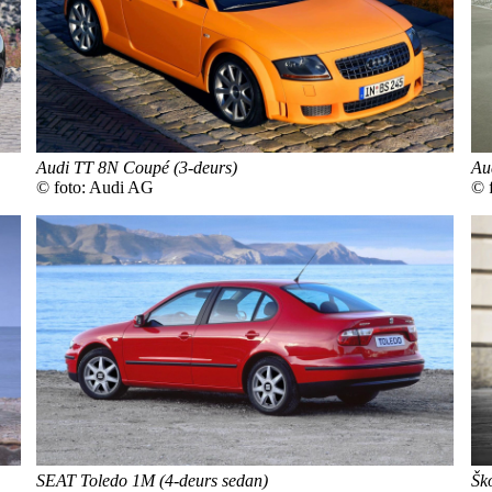
Au
Audi TT 8N Coupé (3-deurs)
© 
© foto: Audi AG
Šk
SEAT Toledo 1M (4-deurs sedan)