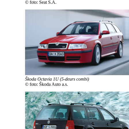
© foto: Seat S.A.
Škoda Octavia 1U (5-deurs combi)
© foto: Škoda Auto a.s.