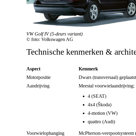
VW Golf IV (5-deurs variant)
© foto: Volkswagen AG
Technische kenmerken & archit
Aspect
Kenmerk
Motorpositie
Dwars (transversaal) geplaatst
Aandrijving
Meestal voorwielaandrijving; 
4 (SEAT)
4x4 (Škoda)
4-motion (VW)
quattro (Audi)
Voorwielophanging
McPherson-veerpootsysteem (m