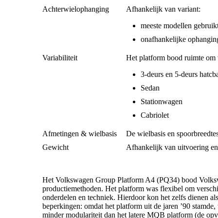
Achterwielophanging
Afhankelijk van variant:
meeste modellen gebruikt
onafhankelijke ophanging
Variabiliteit
Het platform bood ruimte om v
3-deurs en 5-deurs hatcb
Sedan
Stationwagen
Cabriolet
Afmetingen & wielbasis
De wielbasis en spoorbreedtes
Gewicht
Afhankelijk van uitvoering en 
Het Volkswagen Group Platform A4 (PQ34) bood Volkswa
productiemethoden. Het platform was flexibel om verschil
onderdelen en techniek. Hierdoor kon het zelfs dienen al
beperkingen: omdat het platform uit de jaren ’90 stamde,
minder modulariteit dan het latere MQB platform (de opv