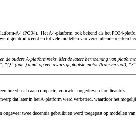
tform-A4 (PQ34). Het A4-platform, ook bekend als het PQ34-platfor
erd geïntroduceerd en tot vele modellen van verschillende merken heef
n de oudere A-platformreeks. Met de latere hernoeming van platform
 “Q” (quer) duidt op een dwars geplaatste motor (transversaal), “3”
 een breed scala aan compacte, voorwielaangedreven familieauto's.
twerp dat later in het A-platform werd verbeterd, waardoor het mogeli
an ongeveer twee decennia gebruikt en werd toegepast op modellen va