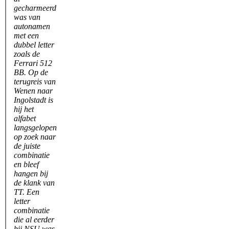
gecharmeerd
was van
autonamen
met een
dubbel letter
zoals de
Ferrari 512
BB. Op de
terugreis van
Wenen naar
Ingolstadt is
hij het
alfabet
langsgelopen
op zoek naar
de juiste
combinatie
en bleef
hangen bij
de klank van
TT. Een
letter
combinatie
die al eerder
bij NSU was