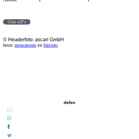
One off's
© Headerfoto: ascari GmbH
bron:
monoposto
en
biposto
delen