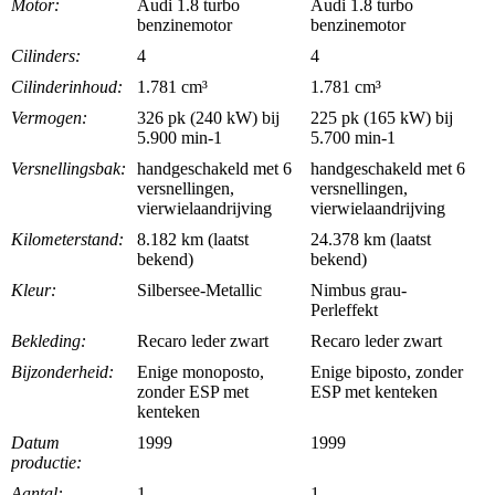
Motor:
Audi 1.8 turbo
Audi 1.8 turbo
benzinemotor
benzinemotor
Cilinders:
4
4
Cilinderinhoud:
1.781 cm³
1.781 cm³
Vermogen:
326 pk (240 kW) bij
225 pk (165 kW) bij
5.900 min-1
5.700 min-1
Versnellingsbak:
handgeschakeld met 6
handgeschakeld met 6
versnellingen,
versnellingen,
vierwielaandrijving
vierwielaandrijving
Kilometerstand:
8.182 km (laatst
24.378 km (laatst
bekend)
bekend)
Kleur:
Silbersee-Metallic
Nimbus grau-
Perleffekt
Bekleding:
Recaro leder zwart
Recaro leder zwart
Bijzonderheid:
Enige monoposto,
Enige biposto, zonder
zonder ESP met
ESP met kenteken
kenteken
Datum
1999
1999
productie:
Aantal:
1
1